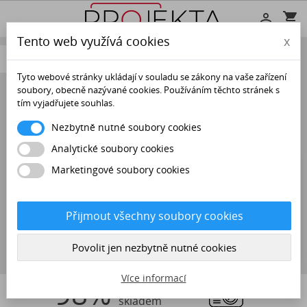
shopping_cart

Tento web využívá cookies
x

Tyto webové stránky ukládají v souladu se zákony na vaše zařízení
soubory, obecně nazývané cookies. Používáním těchto stránek s
NABÍDKA
tím vyjadřujete souhlas.
Nezbytně nutné soubory cookies
PT-DW5000UL (SINGLE LAMP)
Analytické soubory cookies
Marketingové soubory cookies
Omlouváme se za nepříjemnosti.
Najděte znovu to, co hledáte
Přijmout všechny soubory cookies

Povolit jen nezbytně nutné cookies
Více informací
98%
Sortimentu
skladem